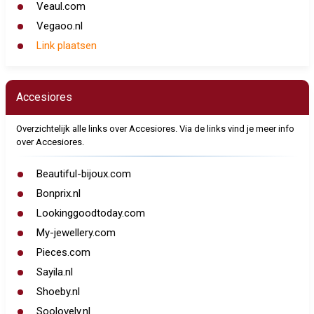
Veaul.com
Vegaoo.nl
Link plaatsen
Accesiores
Overzichtelijk alle links over Accesiores. Via de links vind je meer info
over Accesiores.
Beautiful-bijoux.com
Bonprix.nl
Lookinggoodtoday.com
My-jewellery.com
Pieces.com
Sayila.nl
Shoeby.nl
Soolovely.nl